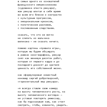
в семье одного из основателей
французского импрессионизма
(художника огюста ренуара),
жан ренуар впитал в себя время
во всем его блеске и контрасте:
с культурным прогрессом,
с эмоциональным кризисом,
с политическим разломом,
с послевоенным следствием.
сказать, что это не могло
не слепить из мальчика
великана — не сказать ничего.
помимо картины «правила игры»,
которую мы будем обсуждать
в рамках кино-марафона, ренуар
снял как минимум десяток работ,
которые от первого кадра и до
последнего доносят до зрителя
ценность его собственной жизни.
как сформулировал известный
киновед сергей добротворский,
«горизонтальный мир ренуара».
«я всегда ставлю свою камеру
на высоту человеческого роста, на
высоту человеческого взгляда» —
не уставал повторять режиссер,
как бы подсказывая нам, как стоит
смотреть, чтобы, извините, увидеть.