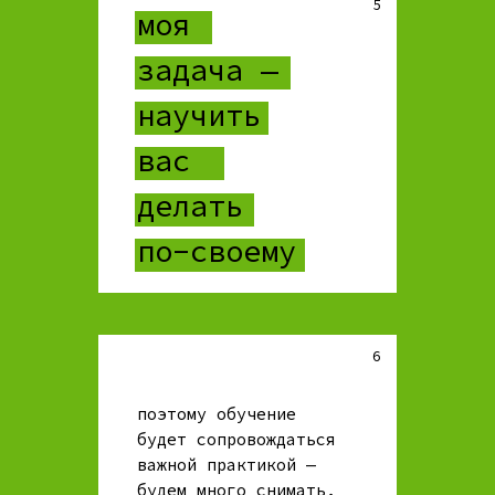
5
моя
задача —
научить
вас
делать
по-своему
6
поэтому обучение
будет сопровождаться
важной практикой —
будем много снимать,