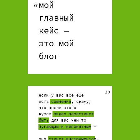
«
мой
главный
кейс —
это мой
блог
20
если у вас все еще
есть сомнения, скажу,
что после этого
курса видео перестанет
быть для вас чем-то
пугающим и непонятным —
оно станет инструментом,