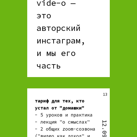
vide-o —
это
авторский
инстаграм,
и мы его
часть
13
тариф для тех, кто
устал от "домашки"
- 5 уроков и практика
- лекция "о смыслах"
12.090₽
- 2 общих zoom-созвона
("видео как доход" и