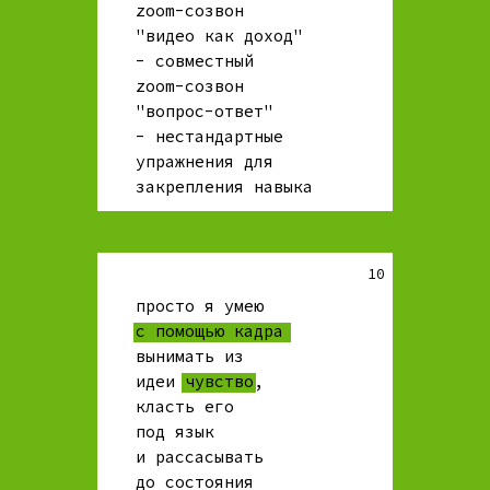
zoom-созвон
"видео как доход"
- совместный
zoom-созвон
"вопрос-ответ"
- нестандартные
упражнения для
закрепления навыка
10
просто я умею
с помощью кадра
вынимать из
идеи чувство,
класть его
под язык
и рассасывать
до состояния