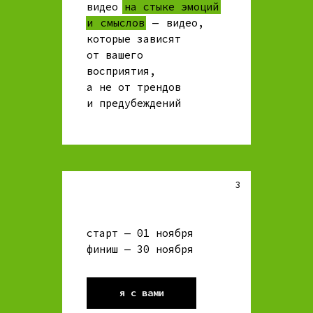
видео на стыке эмоций
и⠀смыслов⠀—⠀видео,
которые зависят
от вашего
восприятия,
а не от трендов
и предубеждений
3
старт — 01 ноября
финиш — 30 ноября
я с вами